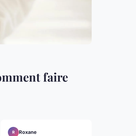
comment faire
Roxane
R