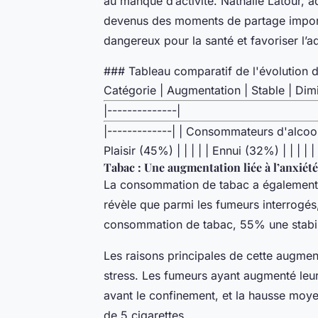
au manque d’activité. Nathalie Latour, 
devenus des moments de partage importa
dangereux pour la santé et favoriser l’ad
### Tableau comparatif de l'évolution 
Catégorie | Augmentation | Stable | Dimi
|--------------|
|-------------| | Consommateurs d'alcoo
Plaisir (45%) | | | | | Ennui (32%) | | | | |
Tabac : Une augmentation liée à l’anxiété
La consommation de tabac a également é
révèle que parmi les fumeurs interrogé
consommation de tabac, 55% une stabili
Les raisons principales de cette augmenta
stress. Les fumeurs ayant augmenté leu
avant le confinement, et la hausse moye
de 5 cigarettes.