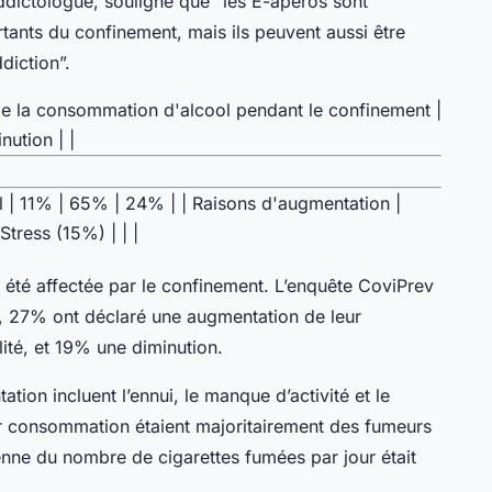
addictologue, souligne que “les E-apéros sont
nts du confinement, mais ils peuvent aussi être
diction”.
de la consommation d'alcool pendant le confinement |
nution | |
l | 11% | 65% | 24% | | Raisons d'augmentation |
 Stress (15%) | | |
té affectée par le confinement. L’enquête CoviPrev
s, 27% ont déclaré une augmentation de leur
té, et 19% une diminution.
tion incluent l’ennui, le manque d’activité et le
r consommation étaient majoritairement des fumeurs
nne du nombre de cigarettes fumées par jour était