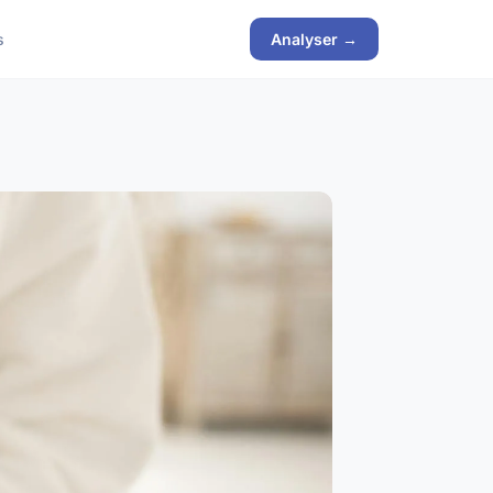
s
Analyser →