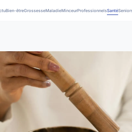
ctu
Bien-être
Grossesse
Maladie
Minceur
Professionnels
Santé
Senior